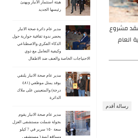
هيئة استثمار الأنبار ويهنئ
رئيسها الجديد
تفقد مشروع
مدير عام صحة الأنبار يتفقد اليوم
مدير
مدير عام دائرة صحة الانبار
 العام
السبت الموافق 18 تموز 2026
يحضر ندوة ثقافية حوارية حول
الذكاء الفكري والاصطناعي
د تسريع
مشروع إنشاء مستشفى الخالدية
وكيفية التعامل مع ذوي
الاحتياجات الخاصة والعنف ضد الاطفال
العام سعة 100 سرير في قضاء
اللج
الحبانية، ويؤكد أهمية تسريع وتيرة
عمل 
مدير عام صحة الانبار يلتقي
الإنجاز لدعم القطاع
المو
بوفد يمثل موظفي (٤٨١
درجة) والمتعينين على ملاك
المر
الدائرة
بتسه
رسالة أقدم
مدير عام صحة الانبار يقوم
معام
بجولة شملت مستشفى العزل
سعة ١٥٠ سرير في 7 كيلو
ومواقع ابنية ( مستشفى