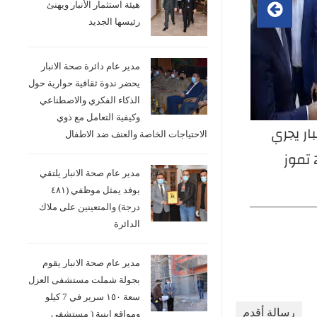
هيئة استثمار الأنبار ويهنئ
رئيسها الجديد
مدير عام دائرة صحة الانبار
يحضر ندوة ثقافية حوارية حول
الذكاء الفكري والاصطناعي
وكيفية التعامل مع ذوي
ار يجري
مدير عام دائرة صحة الأنبار الدكتور
مدير
الاحتياجات الخاصة والعنف ضد الاطفال
اليوم الأحد الموافق 26 تموز
خضير خلف شلال يستقبل اليوم
مدير عام صحة الانبار يلتقي
ي شعبة
الثلاثاء 28 تموز 2026 عدداً من
بوفد يمثل موظفي (٤٨١
ها على آلية
المواطنين والموظفين ضمن نهج
النس
درجة) والمتعينين على ملاك
الدائرة
فحص
الباب المفتوح، مؤكداً أهمية
بالخ
 من
تسهيل الإجراءات وإنجاز المعاملات
للمو
مدير عام صحة الانبار يقوم
بجولة شملت مستشفى العزل
ووجه
وفق الضوابط والتعليمات النافذة.
المل
سعة ١٥٠ سرير في 7 كيلو
ين وإنجاز
الم
رسالة أقدم
ومواقع ابنية ( مستشفى