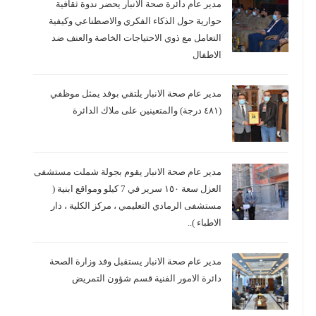
مدير عام دائرة صحة الانبار يحضر ندوة ثقافية
حوارية حول الذكاء الفكري والاصطناعي وكيفية
التعامل مع ذوي الاحتياجات الخاصة والعنف ضد
الاطفال
مدير عام صحة الانبار يلتقي بوفد يمثل موظفي
(٤٨١ درجة) والمتعينين على ملاك الدائرة
مدير عام صحة الانبار يقوم بجولة شملت مستشفى
العزل سعة ١٥٠ سرير في 7 كيلو ومواقع ابنية (
مستشفى الرمادي التعليمي ، مركز الكلية ، دار
الاطباء )..
مدير عام صحة الانبار يستقبل وفد وزارة الصحة
دائرة الامور الفنية قسم شؤون التمريض