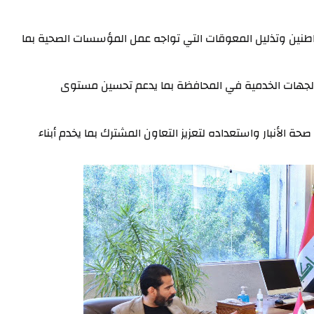
وجرى خلال اللقاء مناقشة سبل تطوير الخدمات المقدمة للمواطنين وتذليل المعوقات التي تواجه عمل المؤسسات الصحية بما 
لتنسيق مع الجهات الخدمية في المحافظة بما يدعم تحسين مستوى 
من جانبه أعرب الحكم حسين الفهداوي عن دعمه لجهود دائرة صحة الأنبار واستعداده لتعزيز التعاون المشترك بما يخدم أبناء 