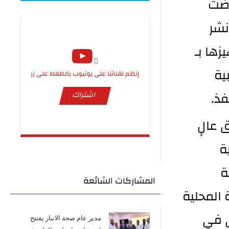
انسيابية تنقلهم عبر المنفذ الحدودي فيما استعرضت 
دائرة صحة الأنبار استعداداتها الميدانية من خلال نشر 
المراكز والمفارز الصحية وسيارات الإسعاف وتجهيزها بـ 
الادوية والمستلزمات الطبية وتأمين الكوادر الطبية 
إنظم لقناتنا على يوتيوب بالظغط على زر
فذ.
اشتراك
وأكد مدير عام صحة الأنبار أن الدائرة تعمل بتنسيق عالٍ 
مع الجهات الساندة لتقديم أفضل الخدمات الصحية 
والوقائية لضيوف الرحمن وضمان سرعة الاستجابة 
المشاركات الشائعة
للحالات الطارئة بما ينسجم مع توجيهات الحكومة المحلية 
ويعكس مستوى الجاهزية العالية للقطاع الصحي في 
مدير عام صحة الانبار يفتتح