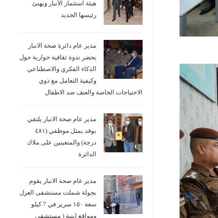
هيئة استثمار الأنبار ويهنئ
رئيسها الجديد
مدير عام دائرة صحة الانبار
يحضر ندوة ثقافية حوارية حول
الذكاء الفكري والاصطناعي
وكيفية التعامل مع ذوي
الاحتياجات الخاصة والعنف ضد الاطفال
مدير عام صحة الانبار يلتقي
بوفد يمثل موظفي (٤٨١
درجة) والمتعينين على ملاك
الدائرة
مدير عام صحة الانبار يقوم
بجولة شملت مستشفى العزل
سعة ١٥٠ سرير في 7 كيلو
ومواقع ابنية ( مستشفى