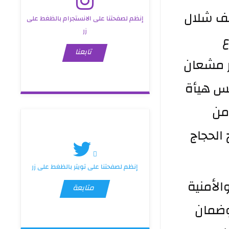
شارك مدير عام دائرة صحة الأنبار الدكتور خضير خلف شلال 
إنظم لصفحتنا على الانستجرام بالظغط على
زر
اليوم الأحد الموافق 26 نيسان 2026 في الاجتماع 
تابعنا
الموسع الذي ترأسه محافظ الأنبار المهندس عمر مشعان 
دبوس في مديرية منفذ عرعر الحدودي بحضور رئيس هيأة 
المنافذ الحدودية اللواء عمر عدنان الوائلي وعدد من 
القيادات الأمنية والخدمية لمتابعة إجراءات تفويج الحجاج 
إنظم لصفحتنا على تويتر بالظغط على زر
وجرى خلال الاجتماع استعراض الخطط التنظيمية والأمنية 
متابعة
والخدمية المعتمدة لتأمين حركة قوافل الحجاج وضمان 