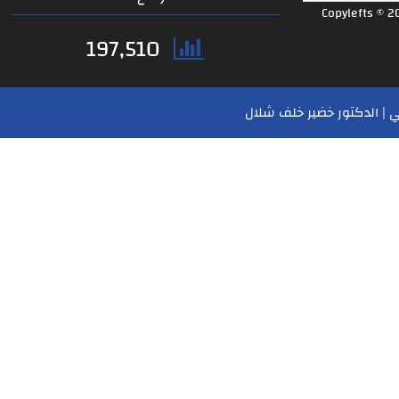
Copylefts © 2
197,510
 | الدكتور خضير خلف شلال