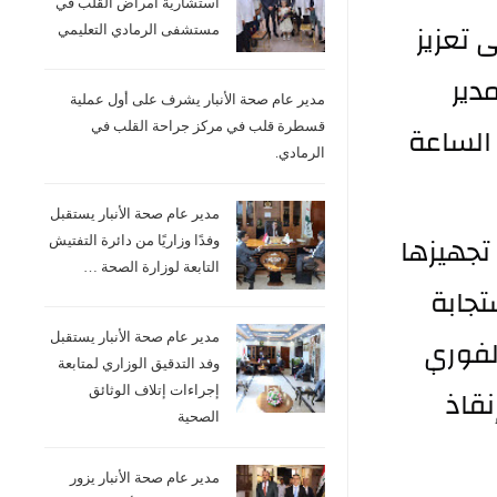
استشارية امراض القلب في
وفي محور المستشفيات التعليمية تم التأكيد على تعزيز 
مستشفى الرمادي التعليمي
مستوى الأداء الطبي والتخصصي وتنظيم عمل المدير 
مدير عام صحة الأنبار يشرف على أول عملية
الخفر لضمان استمرارية تقديم الخدمات على مدار الساعة 
قسطرة قلب في مركز جراحة القلب في
الرمادي.
مدير عام صحة الأنبار يستقبل
وتناول الاجتماع جاهزية ردهات الطوارئ من خلال تجهيزها 
وفدًا وزاريًا من دائرة التفتيش
التابعة لوزارة الصحة …
بالادوية والمستلزمات الطبية ورفع مستوى الاستجابة 
للحالات الحرجة بالتوازي مع دعم عمل الإسعاف الفوري 
مدير عام صحة الأنبار يستقبل
وفد التدقيق الوزاري لمتابعة
وتعزيز سرعة الاستجابة الميدانية بما يسهم في إنقاذ 
إجراءات إتلاف الوثائق
الصحية
مدير عام صحة الأنبار يزور