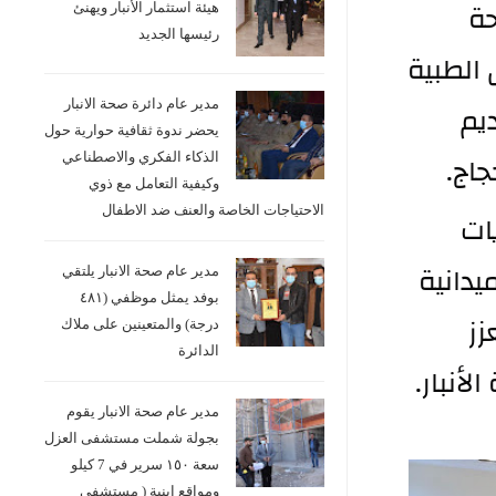
كما ناقش الاجتماع خطة واستعدادات دائرة الصحة 
هيئة استثمار الأنبار ويهنئ
رئيسها الجديد
لتفويج حجاج بيت الله الحرام من خلال تهيئة الفرق الطبية 
وتأمين الادوية والمستلزمات الطبية اللازمة وتقديم 
مدير عام دائرة صحة الانبار
يحضر ندوة ثقافية حوارية حول
جاج.
الذكاء الفكري والاصطناعي
وكيفية التعامل مع ذوي
الاحتياجات الخاصة والعنف ضد الاطفال
وأكد المدير العام على أهمية التركيز على الأولويات 
والعمل بروح الفريق الواحد ومواصلة المتابعة الميدانية 
مدير عام صحة الانبار يلتقي
بوفد يمثل موظفي (٤٨١
واتخاذ الإجراءات السريعة لمعالجة التحديات بما يعزز 
درجة) والمتعينين على ملاك
الدائرة
أنبار.
مدير عام صحة الانبار يقوم
بجولة شملت مستشفى العزل
سعة ١٥٠ سرير في 7 كيلو
ومواقع ابنية ( مستشفى