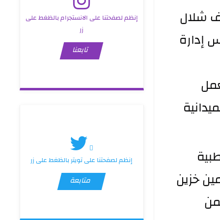
ترأس مدير عام دائرة صحة الأنبار الدكتور خضير خلف شلال 
إنظم لصفحتنا على الانستجرام بالظغط على
زر
اليوم الأحد الموافق 12 نيسان 2026 اجتماع مجلس إدارة 
تابعنا
ور السادة المعاونين ومدراء الأقسام 
لمناقشة الملفات الأساسية التي تمس واقع العمل 
الصحي بشكل مباشر استناداً إلى نتائج الجولات الميدانية 
وركز الاجتماع على ملف الادوية والمستلزمات الطبية 
إنظم لصفحتنا على تويتر بالظغط على زر
حيث جرى التأكيد على ضمان انسيابية التجهيز وتأمين خزين 
متابعة
كافٍ يغطي احتياجات المؤسسات الصحية بما يضمن 