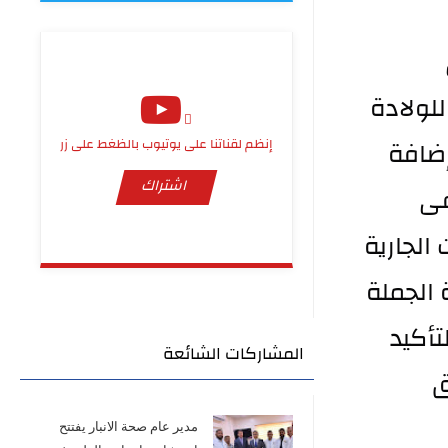
كما ناقش الاجتماع مشاريع الإعمار والتأهيل في 
المستشفيات وفي مقدمتها مستشفى الكرمة للولادة 
والطوارئ ومستشفى هيت ومستشفى القائم إضافة 
إنظم لقناتنا على يوتيوب بالظغط على زر
اشتراك
إلى مستشفى راوة للولادة والطوارئ ومستشفى 
البغدادي للولادة والطوارئ مع متابعة التحضيرات الجارية 
لافتتاحها فضلاً عن متابعة العمل في مركز جراحة الجملة 
العصبية والتحضيرات الخاصة بدخوله الخدمة مع التأكيد 
المشاركات الشائعة
على تسريع نسب الإنجاز ومعالجة المعوقات وفق 
مدير عام صحة الانبار يفتتح