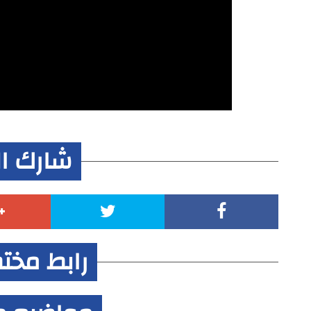
شارك ا
رابط مخت