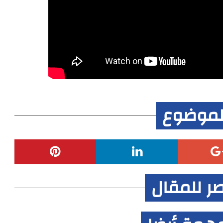
لموضوع
صر للمقال