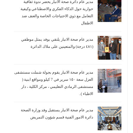
مدير عام دائرة صحة الانبار يحضر ندوة ثقافية
حوارية حول الذكاء الفكري والاصطناعي وكيفية
التعامل مع ذوي الاحتياجات الخاصة والعنف ضد
الاطفال
مدير عام صحة الانبار يلتقي بوفد يمثل موظفي
(٤٨١ درجة) والمتعينين على ملاك الدائرة
مدير عام صحة الانبار يقوم بجولة شملت مستشفى
العزل سعة ١٥٠ سرير في 7 كيلو ومواقع ابنية (
مستشفى الرمادي التعليمي ، مركز الكلية ، دار
الاطباء )..
مدير عام صحة الانبار يستقبل وفد وزارة الصحة
دائرة الامور الفنية قسم شؤون التمريض