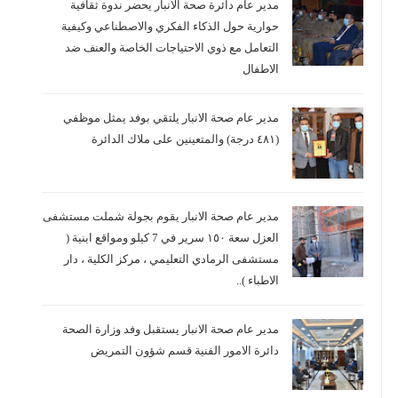
مدير عام دائرة صحة الانبار يحضر ندوة ثقافية
حوارية حول الذكاء الفكري والاصطناعي وكيفية
التعامل مع ذوي الاحتياجات الخاصة والعنف ضد
الاطفال
مدير عام صحة الانبار يلتقي بوفد يمثل موظفي
(٤٨١ درجة) والمتعينين على ملاك الدائرة
مدير عام صحة الانبار يقوم بجولة شملت مستشفى
العزل سعة ١٥٠ سرير في 7 كيلو ومواقع ابنية (
مستشفى الرمادي التعليمي ، مركز الكلية ، دار
الاطباء )..
مدير عام صحة الانبار يستقبل وفد وزارة الصحة
دائرة الامور الفنية قسم شؤون التمريض