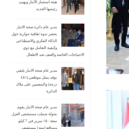
هيئة استثمار الأنبار ويهنئ
رئيسها الجديد
مدير عام دائرة صحة الانبار
يحضر ندوة ثقافية حوارية حول
الذكاء الفكري والاصطناعي
وكيفية التعامل مع ذوي
الاحتياجات الخاصة والعنف ضد الاطفال
مدير عام صحة الانبار يلتقي
بوفد يمثل موظفي (٤٨١
درجة) والمتعينين على ملاك
الدائرة
مدير عام صحة الانبار يقوم
بجولة شملت مستشفى العزل
سعة ١٥٠ سرير في 7 كيلو
ومواقع ابنية ( مستشفى