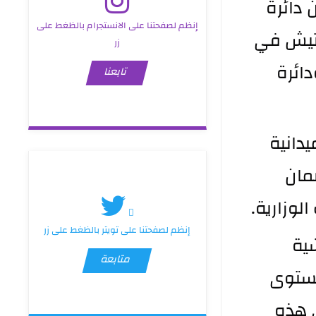
شلال، اليوم الأحد 24 آب 2025، وفدين وزاريين من دائرة 
إنظم لصفحتنا على الانستجرام بالظغط على
التفتيش في وزارة الصحة بحضور مدير قسم التفتيش في 
زر
الدائرة، ضمن إطار التعاون المشترك بين الوزارة ودائرة 
تابعنا
وجرى خلال اللقاء بحث آليات الرقابة والمتابعة الميدانية 
لتعزيز كفاءة العمل في المؤسسات الصحية، وضمان 
لوزارية.
إنظم لصفحتنا على تويتر بالظغط على زر
وأكد الجانبان على أهمية استمرار الزيارات التفتيشية 
متابعة
وتبادل الخبرات لما لها من أثر مباشر في تطوير مستوى 
الأداء والخدمات الصحية في المحافظة، حيث تأتي هذه 