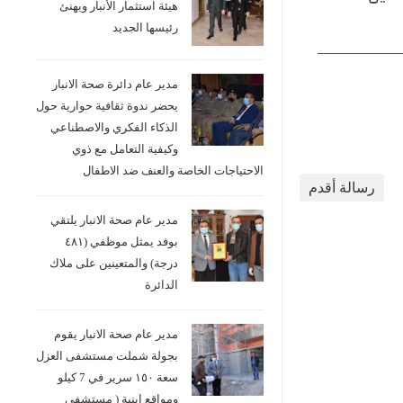
هيئة استثمار الأنبار ويهنئ
بحضور عدد من مدراء الأقسام
لجنة
رئيسها الجديد
والشعب…
مدير عام دائرة صحة الانبار
يحضر ندوة ثقافية حوارية حول
الذكاء الفكري والاصطناعي
وكيفية التعامل مع ذوي
الاحتياجات الخاصة والعنف ضد الاطفال
رسالة أقدم
مدير عام صحة الانبار يلتقي
بوفد يمثل موظفي (٤٨١
درجة) والمتعينين على ملاك
الدائرة
مدير عام صحة الانبار يقوم
بجولة شملت مستشفى العزل
سعة ١٥٠ سرير في 7 كيلو
ومواقع ابنية ( مستشفى