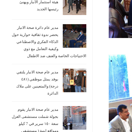
هيئة استثمار الأنبار ويهنئ
رئيسها الجديد
مدير عام دائرة صحة الانبار
يحضر ندوة ثقافية حوارية حول
الذكاء الفكري والاصطناعي
وكيفية التعامل مع ذوي
الاحتياجات الخاصة والعنف ضد الاطفال
مدير عام صحة الانبار يلتقي
بوفد يمثل موظفي (٤٨١
درجة) والمتعينين على ملاك
الدائرة
مدير عام صحة الانبار يقوم
بجولة شملت مستشفى العزل
سعة ١٥٠ سرير في 7 كيلو
ومواقع ابنية ( مستشفى