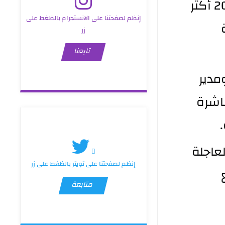
الدكتور خضير خلف شلال اليوم الثلاثاء 18 آذار 2025 أكثر 
إنظم لصفحتنا على الانستجرام بالظغط على
من 160 مواطنًا وموظفًا في مقر الدائرة لمتابعة 
زر
تابعنا
حضر اللقاء معاون المدير العام للشؤون الإدارية ومدير 
قسم الإدارية والقانونية حيث تم عرض القضايا مباشرة 
وأكد الدكتور شلال التزام الدائرة بتقديم الحلول العاجلة 
إنظم لصفحتنا على تويتر بالظغط على زر
مع مراعاة خصوصية شهر رمضان المبارك وتسريع 
متابعة
ء لتعزيز التواصل بين 