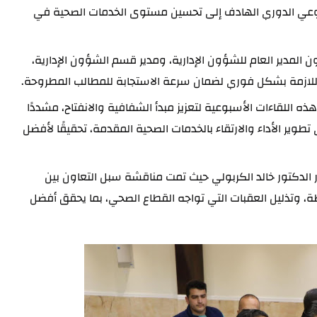
احتياجاتهم ومناقشة القضايا التي تواجههم ضمن لقائه الأسبوعي الدوري الهادف إلى تحسين مستوى الخدمات الصحية في 
وشهد اللقاء حضور معاون المدير العام للشؤون الفنية، ومعاون المدير العام للشؤون الإدارية، ومدير قسم الشؤون الإدارية، 
 اللازمة بشكل فوري لضمان سرعة الاستجابة للمطالب المطروحة.
وأكد الدكتور خضير خلف شلال خلال اللقاء على أهمية استمرار هذه اللقاءات الأسبوعية لتعزيز مبدأ الشفافية والانفتاح، مشددًا 
على أن التواصل المباشر مع المواطنين والموظفين يسهم في تطوير الأداء والارتقاء بالخدمات الصحية المقدمة، تحقيقًا لأفضل 
كما التقى المدير العام خلال اللقاء بعضو مجلس محافظة الأنبار الدكتور خالد الكربولي حيث تمت مناقشة سبل التعاون بين 
دائرة صحة الأنبار والمجلس لتعزيز الخدمات الصحية في المحافظة، وتذليل العقبات التي تواجه القطاع الصحي، بما يحقق أفضل 