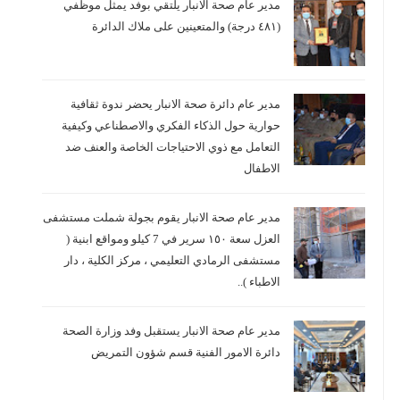
مدير عام صحة الانبار يلتقي بوفد يمثل موظفي
(٤٨١ درجة) والمتعينين على ملاك الدائرة
مدير عام دائرة صحة الانبار يحضر ندوة ثقافية
حوارية حول الذكاء الفكري والاصطناعي وكيفية
التعامل مع ذوي الاحتياجات الخاصة والعنف ضد
الاطفال
مدير عام صحة الانبار يقوم بجولة شملت مستشفى
العزل سعة ١٥٠ سرير في 7 كيلو ومواقع ابنية (
مستشفى الرمادي التعليمي ، مركز الكلية ، دار
الاطباء )..
مدير عام صحة الانبار يستقبل وفد وزارة الصحة
دائرة الامور الفنية قسم شؤون التمريض