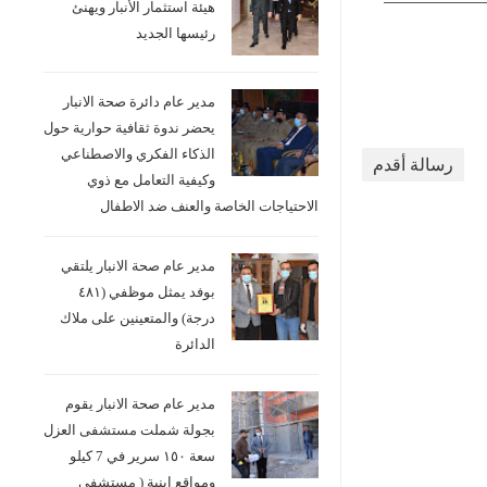
هيئة استثمار الأنبار ويهنئ
رئيسها الجديد
مدير عام دائرة صحة الانبار
يحضر ندوة ثقافية حوارية حول
الذكاء الفكري والاصطناعي
رسالة أقدم
وكيفية التعامل مع ذوي
الاحتياجات الخاصة والعنف ضد الاطفال
مدير عام صحة الانبار يلتقي
بوفد يمثل موظفي (٤٨١
درجة) والمتعينين على ملاك
الدائرة
مدير عام صحة الانبار يقوم
بجولة شملت مستشفى العزل
سعة ١٥٠ سرير في 7 كيلو
ومواقع ابنية ( مستشفى