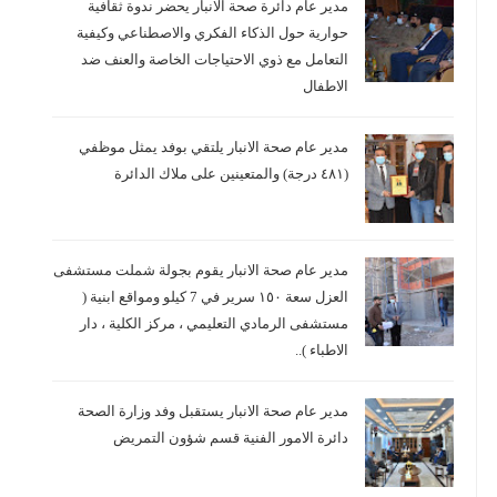
مدير عام دائرة صحة الانبار يحضر ندوة ثقافية
حوارية حول الذكاء الفكري والاصطناعي وكيفية
التعامل مع ذوي الاحتياجات الخاصة والعنف ضد
الاطفال
مدير عام صحة الانبار يلتقي بوفد يمثل موظفي
(٤٨١ درجة) والمتعينين على ملاك الدائرة
مدير عام صحة الانبار يقوم بجولة شملت مستشفى
العزل سعة ١٥٠ سرير في 7 كيلو ومواقع ابنية (
مستشفى الرمادي التعليمي ، مركز الكلية ، دار
الاطباء )..
مدير عام صحة الانبار يستقبل وفد وزارة الصحة
دائرة الامور الفنية قسم شؤون التمريض