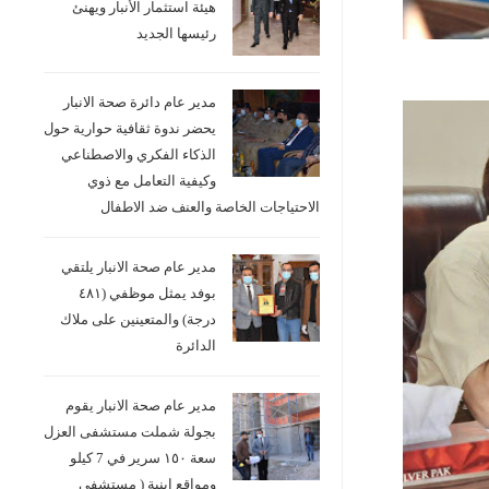
هيئة استثمار الأنبار ويهنئ
رئيسها الجديد
مدير عام دائرة صحة الانبار
يحضر ندوة ثقافية حوارية حول
الذكاء الفكري والاصطناعي
وكيفية التعامل مع ذوي
الاحتياجات الخاصة والعنف ضد الاطفال
مدير عام صحة الانبار يلتقي
بوفد يمثل موظفي (٤٨١
درجة) والمتعينين على ملاك
الدائرة
مدير عام صحة الانبار يقوم
بجولة شملت مستشفى العزل
سعة ١٥٠ سرير في 7 كيلو
ومواقع ابنية ( مستشفى