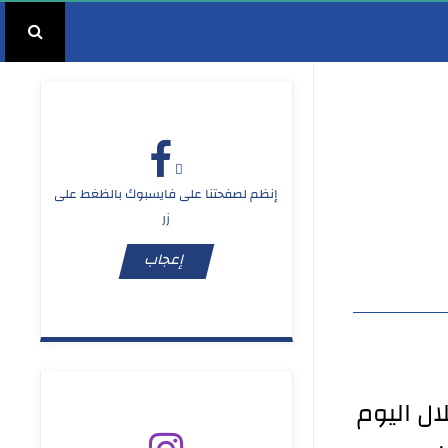
إنظم لصفحتنا على فايسبوك بالظغط على
زر
مدير عام صحة الأنبار يترأس اجتماعاً لمناقشة أعمال شعبة اللجان الطبية…
مدير 
إعجاب
ال اليوم