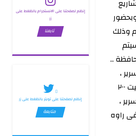
 المشاريع
إنظم لصفحتنا على الانستجرام بالظغط على
وبحضور
زر
 وذلك
تابعنا
يتم
قشة اكمال مستشفيات (الخالدية ١٠٠ سرير ،
الكرمة ١٠٠ سرير ،حديثة ٢٠٠ سرير ،القائم ٢٠٠ سرير ،هيت ٢٠٠
الفلوجة للنسائية والاطفال ٢٠٠ سرير ،
إنظم لصفحتنا على تويتر بالظغط على زر
متابعة
ى راوه