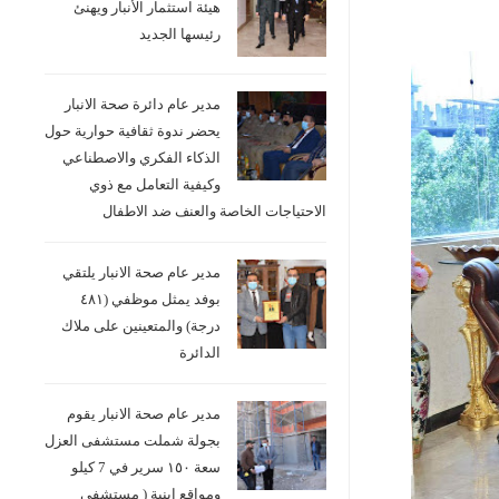
هيئة استثمار الأنبار ويهنئ
رئيسها الجديد
مدير عام دائرة صحة الانبار
يحضر ندوة ثقافية حوارية حول
الذكاء الفكري والاصطناعي
وكيفية التعامل مع ذوي
الاحتياجات الخاصة والعنف ضد الاطفال
مدير عام صحة الانبار يلتقي
بوفد يمثل موظفي (٤٨١
درجة) والمتعينين على ملاك
الدائرة
مدير عام صحة الانبار يقوم
بجولة شملت مستشفى العزل
سعة ١٥٠ سرير في 7 كيلو
ومواقع ابنية ( مستشفى