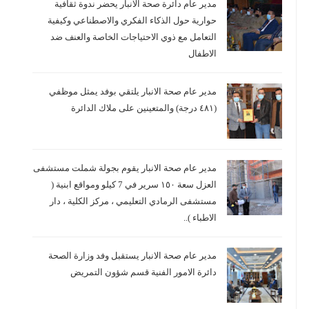
مدير عام دائرة صحة الانبار يحضر ندوة ثقافية
حوارية حول الذكاء الفكري والاصطناعي وكيفية
التعامل مع ذوي الاحتياجات الخاصة والعنف ضد
الاطفال
مدير عام صحة الانبار يلتقي بوفد يمثل موظفي
(٤٨١ درجة) والمتعينين على ملاك الدائرة
مدير عام صحة الانبار يقوم بجولة شملت مستشفى
العزل سعة ١٥٠ سرير في 7 كيلو ومواقع ابنية (
مستشفى الرمادي التعليمي ، مركز الكلية ، دار
الاطباء )..
مدير عام صحة الانبار يستقبل وفد وزارة الصحة
دائرة الامور الفنية قسم شؤون التمريض