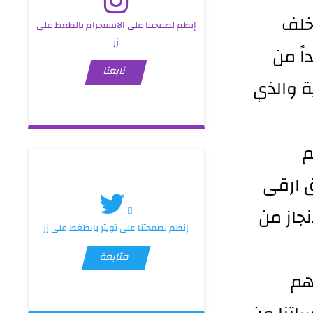
 خلف
إنظم لصفحتنا على الانستجرام بالظغط على
زر
كتبه وفداً من
تابعنا
ة والذي
م
ق ارقى
جاز من
إنظم لصفحتنا على تويتر بالظغط على زر
متابعة
هم