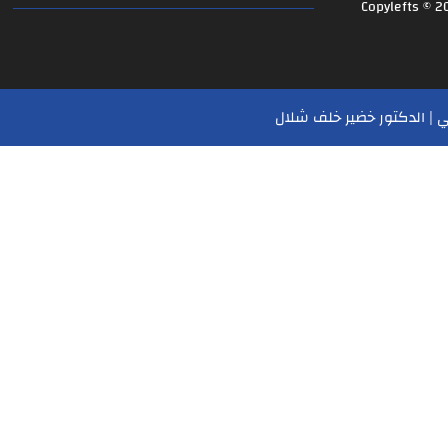
Copylefts © 2
 | الدكتور خضير خلف شلال