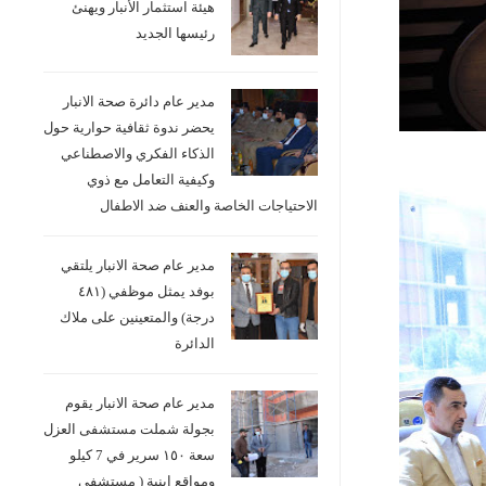
هيئة استثمار الأنبار ويهنئ
رئيسها الجديد
مدير عام دائرة صحة الانبار
يحضر ندوة ثقافية حوارية حول
الذكاء الفكري والاصطناعي
وكيفية التعامل مع ذوي
الاحتياجات الخاصة والعنف ضد الاطفال
مدير عام صحة الانبار يلتقي
بوفد يمثل موظفي (٤٨١
درجة) والمتعينين على ملاك
الدائرة
مدير عام صحة الانبار يقوم
بجولة شملت مستشفى العزل
سعة ١٥٠ سرير في 7 كيلو
ومواقع ابنية ( مستشفى