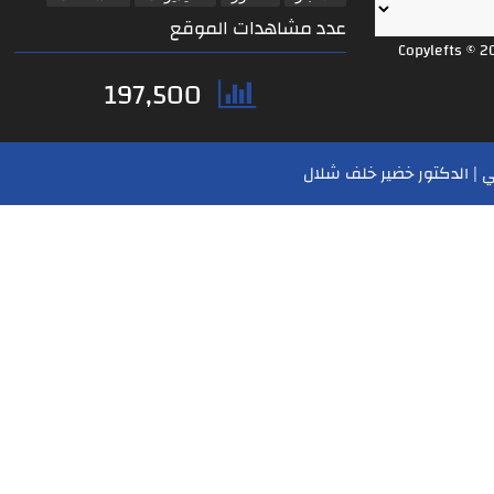
عدد مشاهدات الموقع
Copylefts © 2
197,500
 | الدكتور خضير خلف شلال