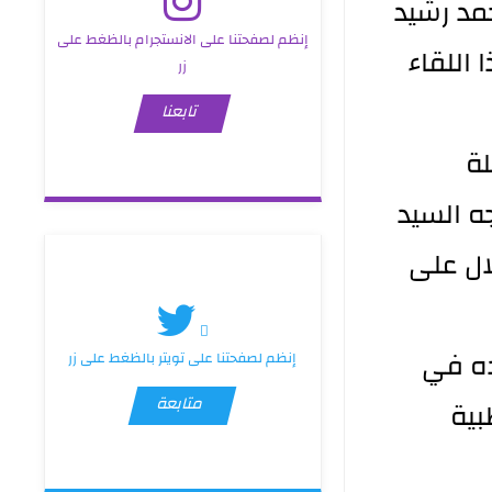
 في مكتبه احمد رشيد
إنظم لصفحتنا على الانستجرام بالظغط على
اللقاء
زر
تابعنا
لة
ه السيد
ال على
ده في
إنظم لصفحتنا على تويتر بالظغط على زر
متابعة
بية