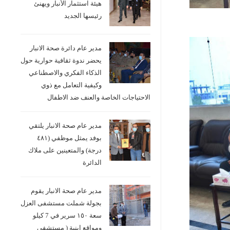
هيئة استثمار الأنبار ويهنئ
رئيسها الجديد
مدير عام دائرة صحة الانبار
يحضر ندوة ثقافية حوارية حول
الذكاء الفكري والاصطناعي
وكيفية التعامل مع ذوي
الاحتياجات الخاصة والعنف ضد الاطفال
مدير عام صحة الانبار يلتقي
بوفد يمثل موظفي (٤٨١
درجة) والمتعينين على ملاك
الدائرة
مدير عام صحة الانبار يقوم
بجولة شملت مستشفى العزل
سعة ١٥٠ سرير في 7 كيلو
ومواقع ابنية ( مستشفى