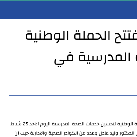
فتتح الحملة الوطنية
 المدرسية في
الأنبار يستقبل المواطنين والموظفين ضمن نهج الباب المفتوح
مدير عام صحة الأنبار يستقبل أمين سر مجلس محافظة واسط ورئيس لجنة الصحة والبيئة في ا
افتتح مدير عام دائرة صحة الانبار الدكتور خضير خلف شلال الحملة الوطنية لتحسين خدمات الصحة المدرسية اليوم الاحد 25 شباط
ي الدكتور وليد عادل وعدد من الكوادر الصحية والادارية حيت ان