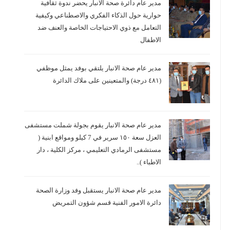
مدير عام دائرة صحة الانبار يحضر ندوة ثقافية
حوارية حول الذكاء الفكري والاصطناعي وكيفية
التعامل مع ذوي الاحتياجات الخاصة والعنف ضد
الاطفال
مدير عام صحة الانبار يلتقي بوفد يمثل موظفي
(٤٨١ درجة) والمتعينين على ملاك الدائرة
مدير عام صحة الانبار يقوم بجولة شملت مستشفى
العزل سعة ١٥٠ سرير في 7 كيلو ومواقع ابنية (
مستشفى الرمادي التعليمي ، مركز الكلية ، دار
الاطباء )..
مدير عام صحة الانبار يستقبل وفد وزارة الصحة
دائرة الامور الفنية قسم شؤون التمريض