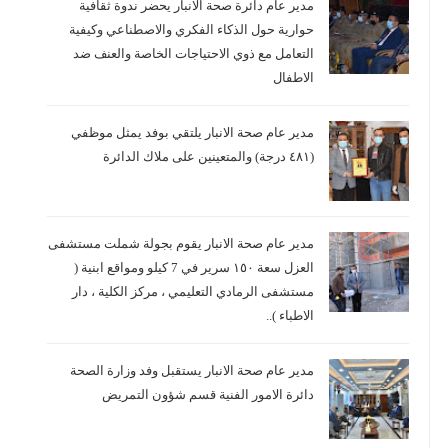
مدير عام دائرة صحة الانبار يحضر ندوة ثقافية
حوارية حول الذكاء الفكري والاصطناعي وكيفية
التعامل مع ذوي الاحتياجات الخاصة والعنف ضد
الاطفال
مدير عام صحة الانبار يلتقي بوفد يمثل موظفي
(٤٨١ درجة) والمتعينين على ملاك الدائرة
مدير عام صحة الانبار يقوم بجولة شملت مستشفى
العزل سعة ١٥٠ سرير في 7 كيلو ومواقع ابنية (
مستشفى الرمادي التعليمي ، مركز الكلية ، دار
الاطباء )..
مدير عام صحة الانبار يستقبل وفد وزارة الصحة
دائرة الامور الفنية قسم شؤون التمريض