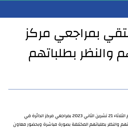
يلتقي بمراجعي مركز
هم والنظر بطلباتهم
مدير عام صحة الأنبار يهنئ النائب الأول لمحافظ الأنبار بمناسبة مباشرته مهام عمله…
مدير عام صحة الأنبار يترأس اجتماعاً لمناقشة أعمال شعبة ا
ألتقى مدير عام دائرة صحة الانبار الدكتور خضير خلف شلال اليوم الثلاثاء 21 تشرين الثاني 2023 بمراجعي مركز الدائرة في
تهم والنظر بطلباتهم المختلفة بصورة مباشرة وبحضور معاون