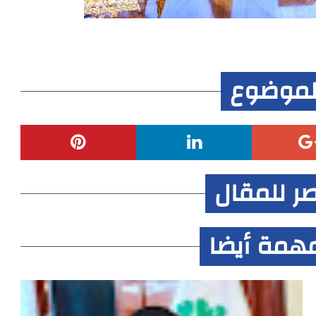
لموضوع
صر للمقال
همة أيضا