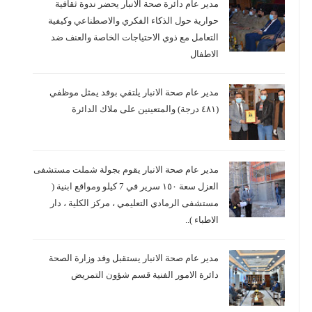
مدير عام دائرة صحة الانبار يحضر ندوة ثقافية
حوارية حول الذكاء الفكري والاصطناعي وكيفية
التعامل مع ذوي الاحتياجات الخاصة والعنف ضد
الاطفال
مدير عام صحة الانبار يلتقي بوفد يمثل موظفي
(٤٨١ درجة) والمتعينين على ملاك الدائرة
مدير عام صحة الانبار يقوم بجولة شملت مستشفى
العزل سعة ١٥٠ سرير في 7 كيلو ومواقع ابنية (
مستشفى الرمادي التعليمي ، مركز الكلية ، دار
الاطباء )..
مدير عام صحة الانبار يستقبل وفد وزارة الصحة
دائرة الامور الفنية قسم شؤون التمريض