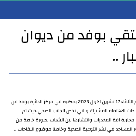
يلتقي بوفد من ديوان
ر ..
مدير عام صحة الأنبار يهنئ النائب الأول لمحافظ الأنبار بمناسبة مباشرته مهام عمله…
مدير عام صحة الأنبار يترأس اجتماعاً لمناقشة أعمال شعبة ا
التقى مدير عام دائرة صحة الانبار الدكتور خضير خلف شلال اليوم الثلاثاء 17 تشرين الاول 2023 بمكتبه في مركز الدائرة بوفد من
 ذات الاهتمام المشترك والتي تخص الجانب الصحي حيث تم
حاربة افة المخدرات وانتشارها بين الشباب بصورة خاصة من
ر المساجد في نشر التوعية الصحية وخاصتا موضوع اللقاحات ..