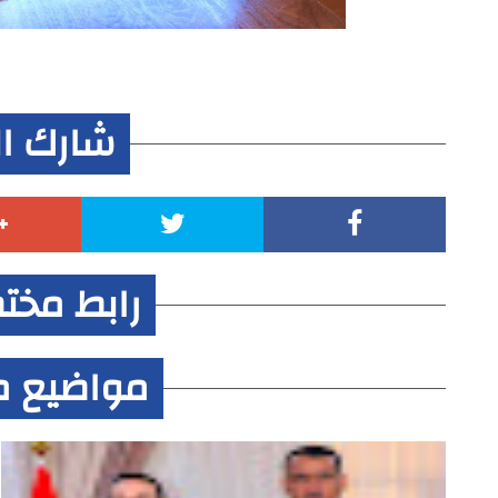
شارك ا
رابط مخت
مواضيع م