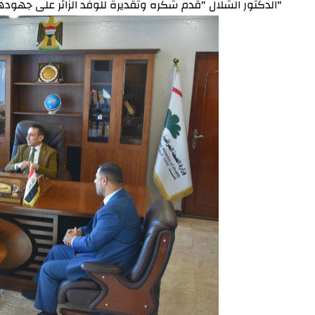
"الدكتور الشلال "قدم شكره وتقديرة للوفد الزائر على جهود