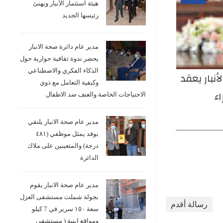
هيئة استثمار الأنبار ويهنئ
رئيسها الجديد
مدير عام دائرة صحة الانبار
يحضر ندوة ثقافية حوارية حول
الذكاء الفكري والاصطناعي
نبار يعقد
مدير عام صحة الأنبار يتفقد شعبة
مدير
وكيفية التعامل مع ذوي
ء
اللجان الطبية ويؤكد تسهيل
مع م
الاحتياجات الخاصة والعنف ضد الاطفال
ر عام
إجراءات المواطنين
بحضو
مدير عام صحة الانبار يلتقي
واقع
وال
بوفد يمثل موظفي (٤٨١
درجة) والمتعينين على ملاك
الدائرة
مدير عام صحة الانبار يقوم
بجولة شملت مستشفى العزل
رسالة أقدم
سعة ١٥٠ سرير في 7 كيلو
ومواقع ابنية ( مستشفى