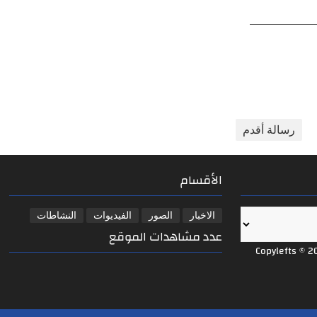
 المجلس
الباب المفتوح
ويؤك
رسالة أقدم
الأقسام
الاخبار
الصور
الفيديوات
النشاطات
عدد مشاهدات الموقع
Copylefts © 2