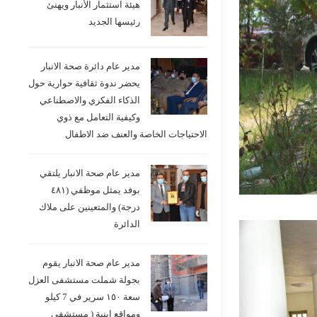
هيئة استثمار الأنبار ويهنئ
رئيسها الجديد
مدير عام دائرة صحة الانبار
يحضر ندوة ثقافية حوارية حول
الذكاء الفكري والاصطناعي
وكيفية التعامل مع ذوي
الاحتياجات الخاصة والعنف ضد الاطفال
مدير عام صحة الانبار يلتقي
بوفد يمثل موظفي (٤٨١
درجة) والمتعينين على ملاك
الدائرة
مدير عام صحة الانبار يقوم
بجولة شملت مستشفى العزل
سعة ١٥٠ سرير في 7 كيلو
ومواقع ابنية ( مستشفى