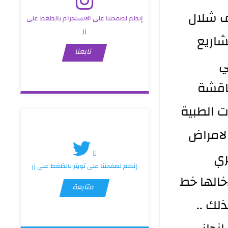
لف شلال
إنظم لصفحتنا على الانستجرام بالظغط على
زر
ى المشاريع
تابعنا
ي
اقشة
ات الطبية
ركز الامراض
لتي يجري
إنظم لصفحتنا على تويتر بالظغط على زر
خالها خط
متابعة
لك ..