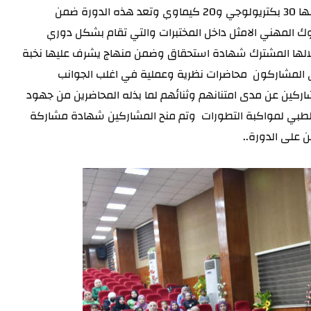
المتدربين وخريجي كليات الصيدلة و كليات العلوم  حيث تخرج منها 30 بكتريولوجي و20 كيماوي وتعد هذه الدورة ضمن 
وتقويم السلوك المهني الامثل داخل المختبرات والتي تقام بشكل دوري 
وتعتبر الطريق الاول لمنح اجازة المختبر الاهلي حيث يمنح من خلالها المشترك شهادة استحقاق وضمن منهاج يشرف عليها نخبة 
من الاساتذة والفنيين ذوات الخبرة في العمل المختبري , يتلقى المشاركون  محاضرات نظرية وعملية في اغلب الجوانب 
المتعلقة بالتحليلات المرضية وأخر التحديثات العلمية , وعبر المشاركين عن مدى امتنانهم وثنائهم لما بذله المحاضرين من جهود 
مثمرة في إغناء علمية الدورة وزيادة معلوماتهم في المجال الطبي لمواكبة التطورات  وتم منح المشاركين شهادة مشاركة 
ن على الدورة..