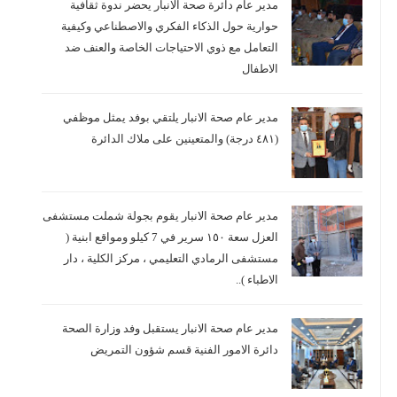
مدير عام دائرة صحة الانبار يحضر ندوة ثقافية
حوارية حول الذكاء الفكري والاصطناعي وكيفية
التعامل مع ذوي الاحتياجات الخاصة والعنف ضد
الاطفال
مدير عام صحة الانبار يلتقي بوفد يمثل موظفي
(٤٨١ درجة) والمتعينين على ملاك الدائرة
مدير عام صحة الانبار يقوم بجولة شملت مستشفى
العزل سعة ١٥٠ سرير في 7 كيلو ومواقع ابنية (
مستشفى الرمادي التعليمي ، مركز الكلية ، دار
الاطباء )..
مدير عام صحة الانبار يستقبل وفد وزارة الصحة
دائرة الامور الفنية قسم شؤون التمريض