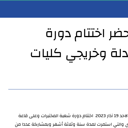
حضر اختتام دورة
ادلة وخريجي كليات
الأنبار يستقبل المواطنين والموظفين ضمن نهج الباب المفتوح
مدير عام صحة الأنبار يستقبل أمين سر مجلس محافظة واسط ورئيس لجنة الصحة والبيئة في ا
حضر مدير عام دائرة صحة الانبار الدكتور خضير خلف شلال اليوم الاحد 19 آذار 2023  اختتام دورة شعبة المختبرات وعلى قاعة 
النصر بمركز الدائرة بحضور المعاون الاداري الاستاذ حسين عليوي والتي استمرت لمدة سنة وثلاثة أشهر وبمشاركة عددا من 