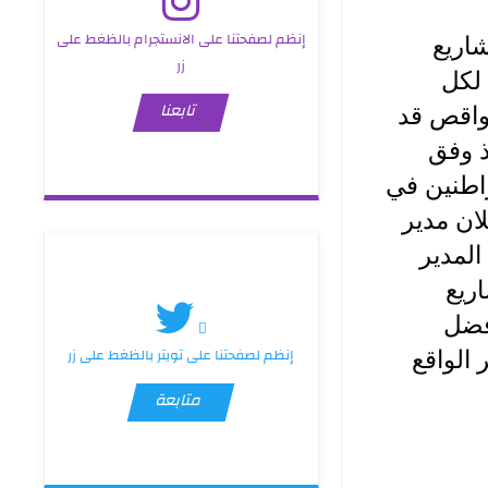
إنظم لصفحتنا على الانستجرام بالظغط على
"الدكتور الشلال "ناقش مع الكوادر الهندسية تنفيذ المشاريع 
زر
مسبقة وتنفيذها حسب جداول تقدم العمل لكل 
تابعنا
مشروع ووفق ارقى المواصفات الهندسية وتلافي اي نواقص قد 
تحدث من خلال رؤية شاملة للمشروع بحيث يتم التنفيذ وفق 
الاحتياج الفعلي ليتم تقديم افضل الخدمات الطبية للمواطنين في 
مؤسساتنا الصحية .. من جانبه قدم المهندس ياسر الديلان مدير 
القسم الهندسي بالدائرة الشكر والتقدير والثناء للسيد المدير 
العام على جهوده الكبيرة وتوجيهاته بسرعة تنفيذ المشاريع 
الهندسية واكد  تعهده ببذل المزيد من الجهود وتقديم افضل 
الخدمات الهندسية في صحة الانبار بما يسهم في تطوير الواقع 
إنظم لصفحتنا على تويتر بالظغط على زر
متابعة