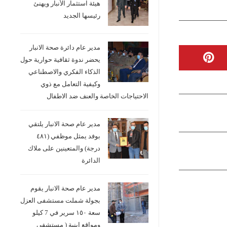
هيئة استثمار الأنبار ويهنئ
رئيسها الجديد
مدير عام دائرة صحة الانبار
يحضر ندوة ثقافية حوارية حول
الذكاء الفكري والاصطناعي
وكيفية التعامل مع ذوي
الاحتياجات الخاصة والعنف ضد الاطفال
مدير عام صحة الانبار يلتقي
بوفد يمثل موظفي (٤٨١
درجة) والمتعينين على ملاك
الدائرة
مدير عام صحة الانبار يقوم
بجولة شملت مستشفى العزل
سعة ١٥٠ سرير في 7 كيلو
ومواقع ابنية ( مستشفى