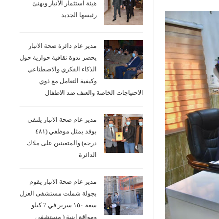
هيئة استثمار الأنبار ويهنئ
رئيسها الجديد
مدير عام دائرة صحة الانبار
يحضر ندوة ثقافية حوارية حول
الذكاء الفكري والاصطناعي
وكيفية التعامل مع ذوي
الاحتياجات الخاصة والعنف ضد الاطفال
مدير عام صحة الانبار يلتقي
بوفد يمثل موظفي (٤٨١
درجة) والمتعينين على ملاك
الدائرة
مدير عام صحة الانبار يقوم
بجولة شملت مستشفى العزل
سعة ١٥٠ سرير في 7 كيلو
ومواقع ابنية ( مستشفى