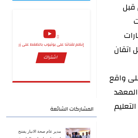
 قبل
ت
رات
إنظم لقناتنا على يوتيوب بالظغط على زر
 اتقان
اشتراك
على واقع
المعهد
التعليم
المشاركات الشائعة
مدير عام صحة الانبار يفتتح