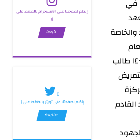
جنة القبول في
إنظم لصفحتنا على الانستجرام بالظغط على
عهد
زر
 والخاصة
تابعنا
عام
الدراسي ٢٠٢٢_٢٠٢٣ في المعهد حيث تم مقابلة ١٤٠ طالب
لتمريض
ركزة
 القادم
إنظم لصفحتنا على تويتر بالظغط على زر
متابعة
لجهود