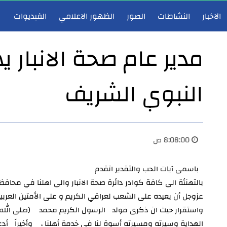
الاخبار
النشاطات
الصور
الظهور الاعلامي
الفيديوات
مدير عام صحة الانبار 
النبوي الشريف
مدير عام صحة الأنبار يشارك في اجتماع هيأة الرأي لوزارة الصحة ويؤكد دعم تطوير الخدمات الصحية
مدير عام صحة 
8:08:00 ص
باسمى آيات الحب والتقدير اتقدم
بالتهنئة الى كافة كوادر دائرة صحة الانبار والى اهلنا في محافظ
عزوجل أن يعيده على الشعب لعراقي الكريم و على الأمتين العربية
واستقرار حيث ان ذكرى مولد الرسول الكريم محمد (صلى الله ع
الهداية وسيرته ومسيرته أسوة لنا في خدمة أهلنا ، وأخيراً أدعو