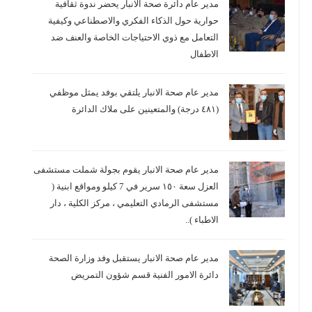
مدير عام دائرة صحة الانبار يحضر ندوة ثقافية
حوارية حول الذكاء الفكري والاصطناعي وكيفية
التعامل مع ذوي الاحتياجات الخاصة والعنف ضد
الاطفال
مدير عام صحة الانبار يلتقي بوفد يمثل موظفي
(٤٨١ درجة) والمتعينين على ملاك الدائرة
مدير عام صحة الانبار يقوم بجولة شملت مستشفى
العزل سعة ١٥٠ سرير في 7 كيلو ومواقع ابنية (
مستشفى الرمادي التعليمي ، مركز الكلية ، دار
الاطباء )..
مدير عام صحة الانبار يستقبل وفد وزارة الصحة
دائرة الامور الفنية قسم شؤون التمريض