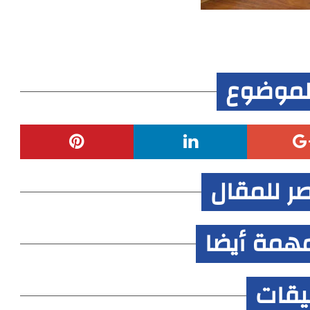
لموضوع
صر للمقال
همة أيضا
ليقات