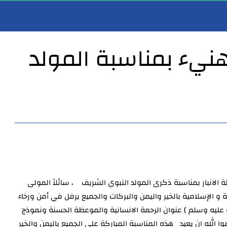
يهنيء بمناسبة المولد
الأنبار يستقبل المواطنين والموظفين ضمن نهج الباب المفتوح
مدير عام صحة الأنبار يستقبل أمين سر مجلس محافظة واسط ورئيس لجنة الصحة والبيئة في ا
ة الانبار بمناسبة ذكرى المولد النبوي الشريف ، سائلاً المولى
 و الإسلامية بالخير واليمن والبركات والجميع يرفل في أمن ورخاء
ليه وسلم ) عنوان الرحمة الانسانية والموعظة الحسنة ونموذج
ا الله ان يعيد هذه المناسبة المباركة على الجميع باليمن والخير