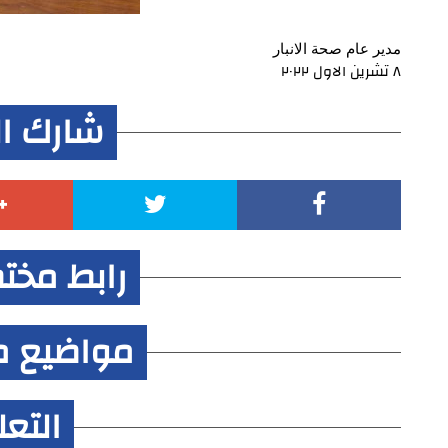
مدير عام صحة الانبار
٨ تشرين الاول ٢٠٢٢
شارك ا
رابط مخت
مواضيع م
التع