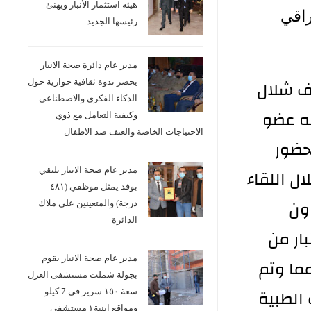
هيئة استثمار الأنبار ويهنئ
راقي
رئيسها الجديد
مدير عام دائرة صحة الانبار
لف شلال
يحضر ندوة ثقافية حوارية حول
الذكاء الفكري والاصطناعي
اني ٢٠٢١ في مكتبه عضو
وكيفية التعامل مع ذوي
الاحتياجات الخاصة والعنف ضد الاطفال
حضور
ل اللقاء
مدير عام صحة الانبار يلتقي
بوفد يمثل موظفي (٤٨١
ون
درجة) والمتعينين على ملاك
الدائرة
ار من
مدير عام صحة الانبار يقوم
مما وتم
بجولة شملت مستشفى العزل
الطبية
سعة ١٥٠ سرير في 7 كيلو
ومواقع ابنية ( مستشفى