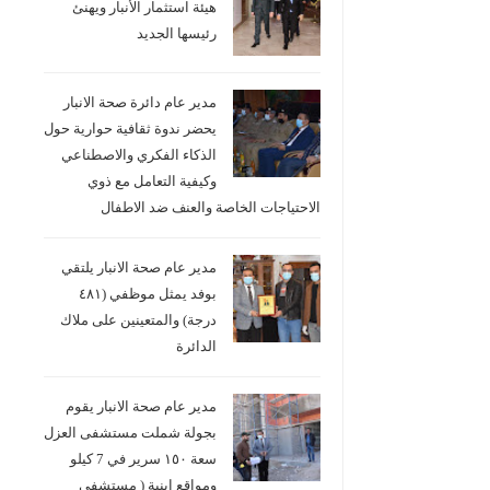
هيئة استثمار الأنبار ويهنئ
رئيسها الجديد
مدير عام دائرة صحة الانبار
يحضر ندوة ثقافية حوارية حول
الذكاء الفكري والاصطناعي
وكيفية التعامل مع ذوي
الاحتياجات الخاصة والعنف ضد الاطفال
مدير عام صحة الانبار يلتقي
بوفد يمثل موظفي (٤٨١
درجة) والمتعينين على ملاك
الدائرة
مدير عام صحة الانبار يقوم
بجولة شملت مستشفى العزل
سعة ١٥٠ سرير في 7 كيلو
ومواقع ابنية ( مستشفى