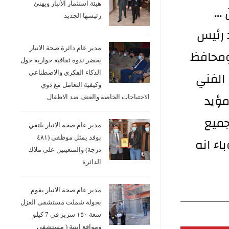
هيئة استثمار الأنبار ويهنئ
..
رئيسها الجديد
د رئيس
مدير عام دائرة صحة الانبار
ومحافظ
يحضر ندوة ثقافية حوارية حول
 الفني
الذكاء الفكري والاصطناعي
وكيفية التعامل مع ذوي
مؤيد
الاحتياجات الخاصة والعنف ضد الاطفال
جميع
مدير عام صحة الانبار يلتقي
بوفد يمثل موظفي (٤٨١
اء انه
درجة) والمتعينين على ملاك
الدائرة
مدير عام صحة الانبار يقوم
بجولة شملت مستشفى العزل
سعة ١٥٠ سرير في 7 كيلو
ومواقع ابنية ( مستشفى