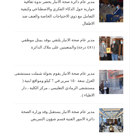
مدير عام دائرة صحة الانبار يحضر ندوة ثقافية
حوارية حول الذكاء الفكري والاصطناعي وكيفية
التعامل مع ذوي الاحتياجات الخاصة والعنف ضد
الاطفال
مدير عام صحة الانبار يلتقي بوفد يمثل موظفي
(٤٨١ درجة) والمتعينين على ملاك الدائرة
مدير عام صحة الانبار يقوم بجولة شملت مستشفى
العزل سعة ١٥٠ سرير في 7 كيلو ومواقع ابنية (
مستشفى الرمادي التعليمي ، مركز الكلية ، دار
الاطباء )..
مدير عام صحة الانبار يستقبل وفد وزارة الصحة
دائرة الامور الفنية قسم شؤون التمريض