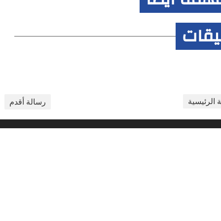
ليقات
 الرئيسية
رسالة أقدم
الأرشيف
Copylefts © 2018 - DESIGN BY
GAINER HOST