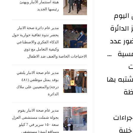
هيئة استثمار الأنبار ويهنئ
رئيسها الجديد
 اليوم
مركز الدائرة
مدير عام دائرة صحة الانبار
يحضر ندوة ثقافية حوارية حول
ور عدد
الذكاء الفكري والاصطناعي
وكيفية التعامل مع ذوي
فسية ...
الاحتياجات الخاصة والعنف ضد الاطفال
ت
مدير عام صحة الانبار يلتقي
شتبه بها
بوفد يمثل موظفي (٤٨١
درجة) والمتعينين على ملاك
ظة
الدائرة
مدير عام صحة الانبار يقوم
جراءات
بجولة شملت مستشفى العزل
سعة ١٥٠ سرير في 7 كيلو
خلية
ومواقع ابنية ( مستشفى