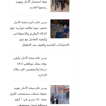
هيئة استثمار الأنبار ويهنئ
رئيسها الجديد
مدير عام دائرة صحة الانبار
يحضر ندوة ثقافية حوارية حول
الذكاء الفكري والاصطناعي
وكيفية التعامل مع ذوي
الاحتياجات الخاصة والعنف ضد الاطفال
مدير عام صحة الانبار يلتقي
بوفد يمثل موظفي (٤٨١
درجة) والمتعينين على ملاك
الدائرة
مدير عام صحة الانبار يقوم
بجولة شملت مستشفى العزل
سعة ١٥٠ سرير في 7 كيلو
ومواقع ابنية ( مستشفى