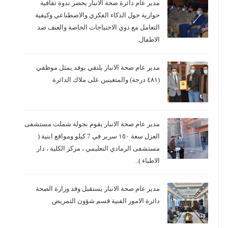
مدير عام دائرة صحة الانبار يحضر ندوة ثقافية
حوارية حول الذكاء الفكري والاصطناعي وكيفية
التعامل مع ذوي الاحتياجات الخاصة والعنف ضد
الاطفال
مدير عام صحة الانبار يلتقي بوفد يمثل موظفي
(٤٨١ درجة) والمتعينين على ملاك الدائرة
مدير عام صحة الانبار يقوم بجولة شملت مستشفى
العزل سعة ١٥٠ سرير في 7 كيلو ومواقع ابنية (
مستشفى الرمادي التعليمي ، مركز الكلية ، دار
الاطباء )..
مدير عام صحة الانبار يستقبل وفد وزارة الصحة
دائرة الامور الفنية قسم شؤون التمريض