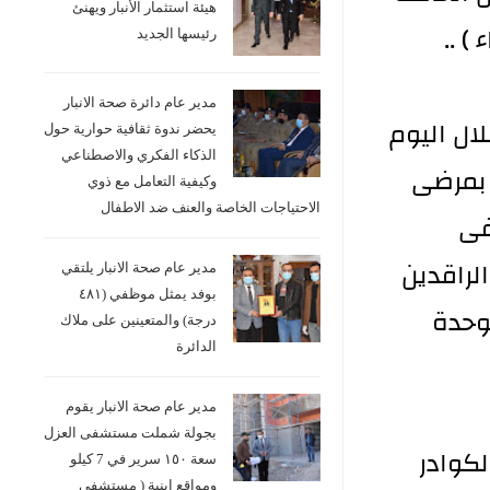
هيئة استثمار الأنبار ويهنئ
) ..
رئيسها الجديد
مدير عام دائرة صحة الانبار
ال اليوم
يحضر ندوة ثقافية حوارية حول
الذكاء الفكري والاصطناعي
خاصة بمرضى
وكيفية التعامل مع ذوي
الاحتياجات الخاصة والعنف ضد الاطفال
فى
لراقدين
مدير عام صحة الانبار يلتقي
بوفد يمثل موظفي (٤٨١
وحدة
درجة) والمتعينين على ملاك
الدائرة
مدير عام صحة الانبار يقوم
بجولة شملت مستشفى العزل
كوادر
سعة ١٥٠ سرير في 7 كيلو
ومواقع ابنية ( مستشفى