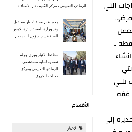
اجات التي
الرمادي التعليمي ، مركز الكلية ، دار الاطباء )..
لمرضى
مدير عام صحة الانبار يستقبل
لعمل
وفد وزارة الصحة دائرة الامور
الفنية قسم شؤون التمريض
ظة ..
انشاء
محافظ الانبار يجري جوله
تفقدية لبناية مستشفى
لتي
الرمادي التعليمي ومركز
معالجة الحروق .
 تلبي
افقه
الأقسام
ديره إلى
الاخبار