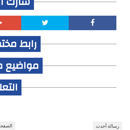
شارك ا
رابط مخت
مواضيع م
التع
الصفحة
رسالة أحدث