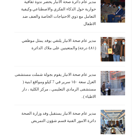
مدير عام دائرة صحة الانبار يحضر ندوة ثقافية
حوارية حول الذكاء الفكري والاصطناعي وكيفية
التعامل مع ذوي الاحتياجات الخاصة والعنف ضد
الاطفال
مدير عام صحة الانبار يلتقي بوفد يمثل موظفي
(٤٨١ درجة) والمتعينين على ملاك الدائرة
مدير عام صحة الانبار يقوم بجولة شملت مستشفى
العزل سعة ١٥٠ سرير في 7 كيلو ومواقع ابنية (
مستشفى الرمادي التعليمي ، مركز الكلية ، دار
الاطباء )..
مدير عام صحة الانبار يستقبل وفد وزارة الصحة
دائرة الامور الفنية قسم شؤون التمريض