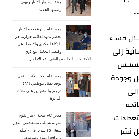
هيئة استثمار الأنبار ويهنئ
.
رئيسها الجديد
مدير عام دائرة صحة الانبار
لال مساء
يحضر ندوة ثقافية حوارية حول
الذكاء الفكري والاصطناعي
٢٠٢ بزيارة مسائية إلى
وكيفية التعامل مع ذوي
الاحتياجات الخاصة والعنف ضد الاطفال
تفتيش
مل وجودة
مدير عام صحة الانبار يلتقي
بوفد يمثل موظفي (٤٨١
الى
درجة) والمتعينين على ملاك
الدائرة
ائحة
تعدادات
مدير عام صحة الانبار يقوم
بجولة شملت مستشفى العزل
ل نشر
سعة ١٥٠ سرير في 7 كيلو
ومواقع ابنية ( مستشفى