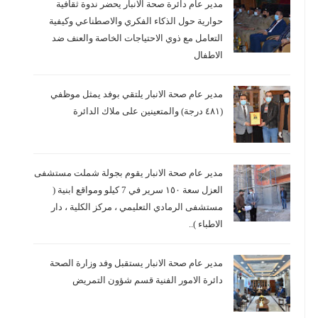
مدير عام دائرة صحة الانبار يحضر ندوة ثقافية
حوارية حول الذكاء الفكري والاصطناعي وكيفية
التعامل مع ذوي الاحتياجات الخاصة والعنف ضد
الاطفال
مدير عام صحة الانبار يلتقي بوفد يمثل موظفي
(٤٨١ درجة) والمتعينين على ملاك الدائرة
مدير عام صحة الانبار يقوم بجولة شملت مستشفى
العزل سعة ١٥٠ سرير في 7 كيلو ومواقع ابنية (
مستشفى الرمادي التعليمي ، مركز الكلية ، دار
الاطباء )..
مدير عام صحة الانبار يستقبل وفد وزارة الصحة
دائرة الامور الفنية قسم شؤون التمريض