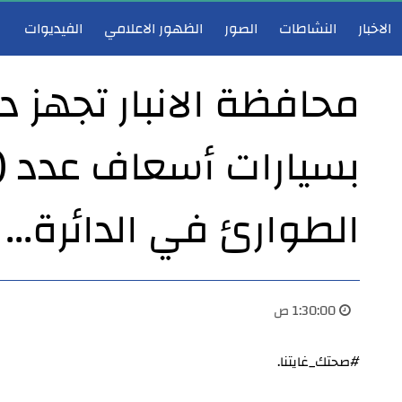
الاخبار
النشاطات
الصور
الظهور الاعلامي
الفيديوات
محافظة الانبار تجهز دا
مدير عام دائرة صحة الأنبار يعقد اجتماع لجنة احتساب الشهادات والعلاوات والترفيعات ويصادق على قراراتها
الطوارئ في الدائرة...
1:30:00 ص
#صحتك_غايتنا.