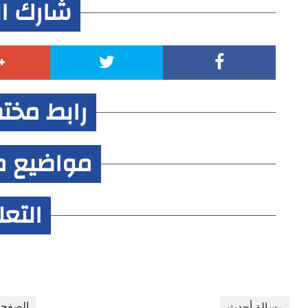
شارك ا
رابط مخت
مواضيع م
التع
الصفحة
رسالة أحدث