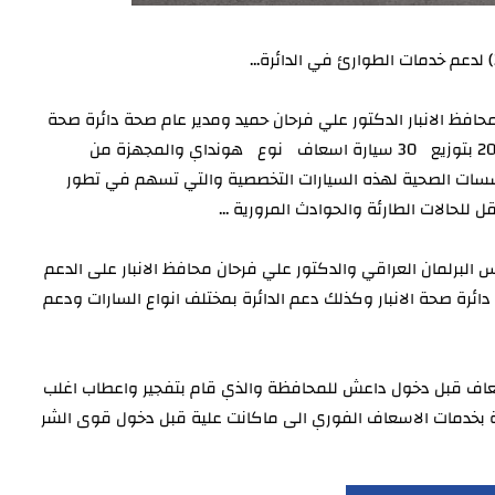
افظ الانبار الدكتور علي فرحان حميد ومدير عام صحة دائرة صحة
الانبار الدكتور خضير خلف شلال يوم الاحد المصادف 9 شباط 2020 بتوزيع 30 سيارة اسعاف نوع هونداي والمجهزة من
سسات الصحية لهذه السيارات التخصصية والتي تسهم في تطور
للحالات الطارئة والحوادث المرورية ...
البرلمان العراقي والدكتور علي فرحان محافظ الانبار على الدعم
ح دائرة صحة الانبار وكذلك دعم الدائرة بمختلف انواع السارات ودعم
 ان دائرة صحة الانبار كانت تمتلك ١٩٢ سيارة اسعاف قبل دخول داعش للمحافظة والذي قام بتفجير واعطاب اغلب
 بخدمات الاسعاف الفوري الى ماكانت علية قبل دخول قوى الشر